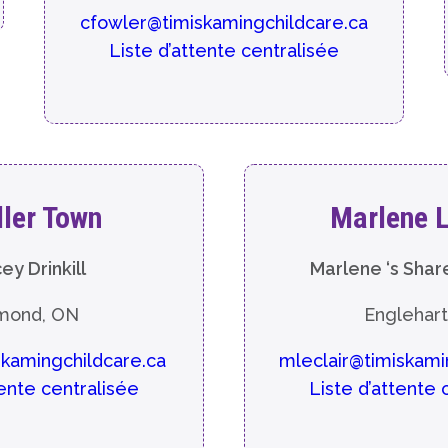
cfowler@timiskamingchildcare.ca
Liste d’attente centralisée
ler Town
Marlene L
ey Drinkill
Marlene ‘s Shar
mond, ON
Englehart
iskamingchildcare.ca
mleclair@timiskami
tente centralisée
Liste d’attente 