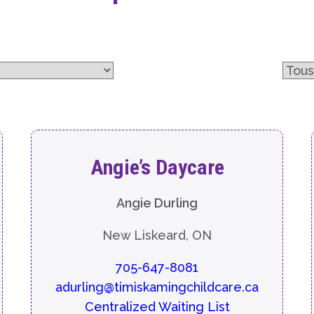
Angie’s Daycare
Angie Durling
New Liskeard, ON
705-647-8081
adurling@timiskamingchildcare.ca
Centralized Waiting List