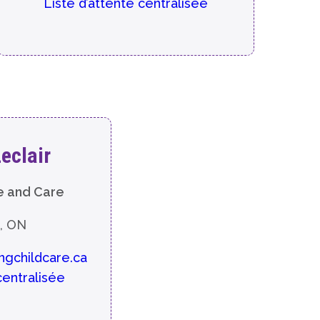
Liste d’attente centralisée
eclair
e and Care
, ON
ngchildcare.ca
centralisée