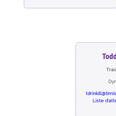
Todd
Trac
Dy
tdrinkill@tim
Liste d’at